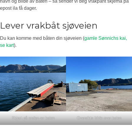
navn og bilde av båten – så sender vi deg vrakpant skjema på
epost ila få dager.
Lever vrakbåt sjøveien
Du kan komme med båten din sjøveien (
gamle Sønnichs kai,
se kart
).
Skjørt på enden av kaien
Oversikts bilde over kaien