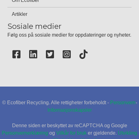
Om Ecofiber
Artikler
Sosiale medier
Følg oss på sosiale medier for oppdateringer og nyheter.
© Ecofiber Recycling. Alle rettigheter forbeholdt -
Personvern
-
Informasjonskapsler
Denne siden er beskyttet av reCAPTCHA og Google
Personvernerklæring
og
Vilkår for bruk
er gjeldende.
Utvikling